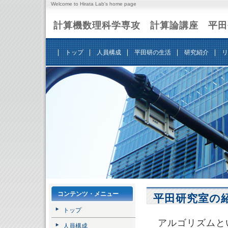
Welcome to Hirata Lab's home page
計算機数理科学専攻 計算
トップ
人員構成
平田研の生活
研究紹介
リ
コンテンツ・メニュー
平田研究室の
トップ
アルゴリズムと
人員構成