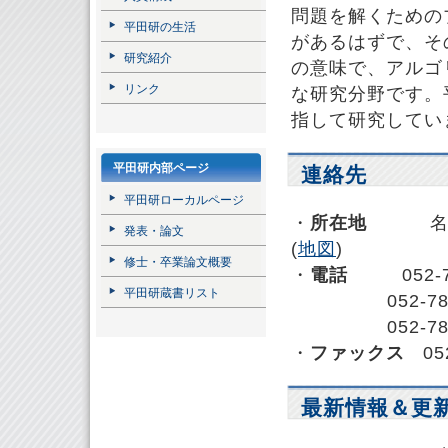
問題を解くための
平田研の生活
があるはずで、そ
研究紹介
の意味で、アルゴ
リンク
な研究分野です。
指して研究してい
平田研内部ページ
連絡先
平田研ローカルページ
・
所在地
名古屋大
発表・論文
(
地図
)
修士・卒業論文概要
・
電話
052-78
平田研蔵書リスト
052-789-3
052-789-5
・
ファックス
052
最新情報＆更